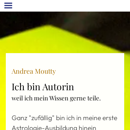
Startseite
Ausbildungen & Kurse
Psychologische
Astrologie Ausbildung
Spirituelle Astrologie
Ausbildung
Andrea Moutty
Einsteiger: Lerne
Astrologie online - der
Ich bin Autorin
Abend-Kurs
weil ich mein Wissen gerne teile.
Fortgeschrittene:
Lerne Astrologie online
- der Abend-Kurs
Ganz "zufällig" bin ich in meine erste
Astrologie-Ausbildung hinein
Astrologie live/online