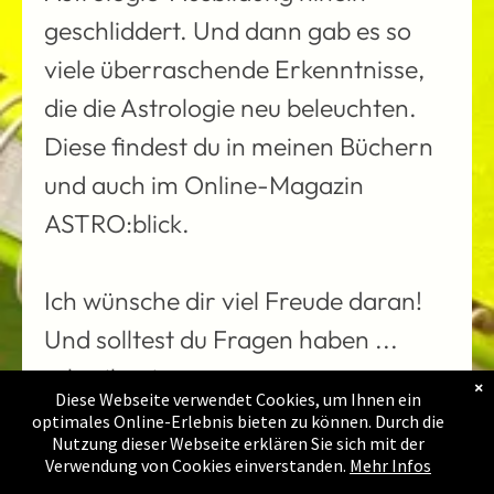
weiterlernen
geschliddert. Und dann gab es so
viele überraschende Erkenntnisse,
Sensitive Punkte
die die Astrologie neu beleuchten.
Die Sektoren
Diese findest du in meinen Büchern
1-Grad-Direktion
und auch im Online-Magazin
ASTRO
:blick.
Asteroid ORCUS
Asteroid PSYCHE
Ich wünsche dir viel Freude daran!
Und solltest du Fragen haben ...
Analysen
schreib mir.
×
Persönlichkeits-Analyse
Diese Webseite verwendet Cookies, um Ihnen ein
optimales Online-Erlebnis bieten zu können. Durch die
Nutzung dieser Webseite erklären Sie sich mit der
Zeit-Analyse
Verwendung von Cookies einverstanden.
Mehr Infos
Setze dich gerne mit mir