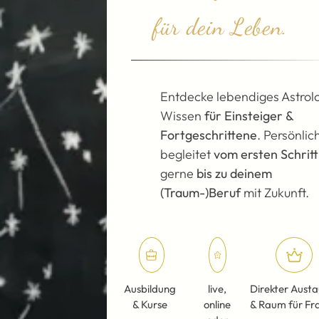
für dein Leben.
Asteroid ORCUS
Asteroid PSYCHE
Entdecke lebendiges Astrol
Wissen
für Einsteiger &
Fortgeschrittene
. Persönlic
begleitet
vom ersten Schritt
gerne
bis zu deinem
(Traum-)Beruf
mit Zukunft.
Ausbildung
live,
Direkter Aust
& Kurse
online
& Raum für Fr