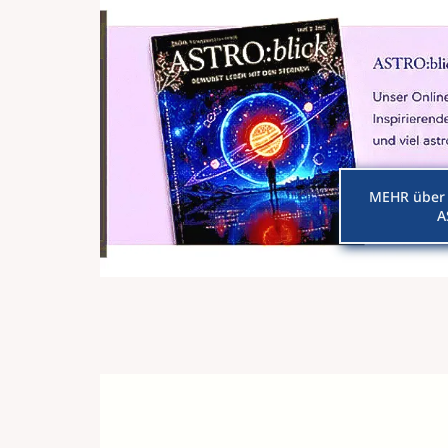
MEHR über 
A