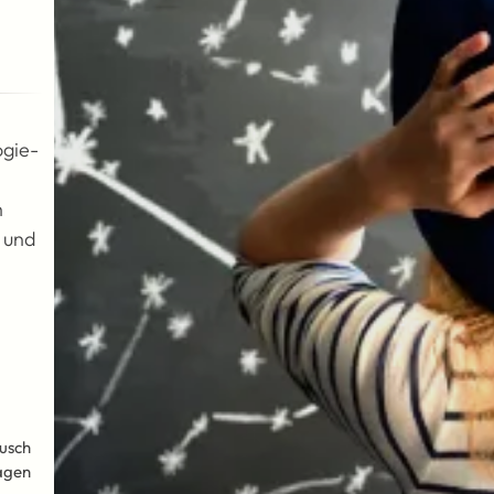
ogie-
h
und
ausch
agen