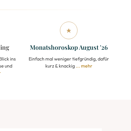
ing
Monatshoroskop August '26
lick ins
Einfach mal weniger tiefgründig, dafür
se und
k
urz & knackig
... mehr
r