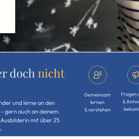
er doch
n
icht
Fragen s
Gemeinsam
& Antw
nder und lerne an den
lernen
beko
& verstehen
– gern auch an deinem.
 Ausbilderin mit über 25
.