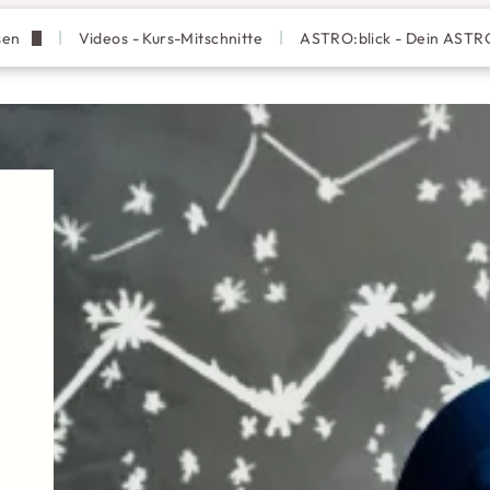
sen
Videos - Kurs-Mitschnitte
ASTRO:blick - Dein AS
ldung
önlichkeits-Analyse
t-Analyse
ine - der Abend-Kurs
der-Analyse
ie online - der Abend-Kurs
en